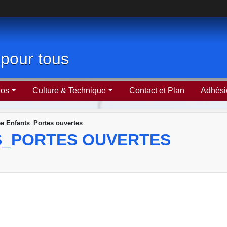
c pour tous
éos
Culture & Technique
Contact et Plan
Adhési
e Enfants_Portes ouvertes
S_PORTES OUVERTES