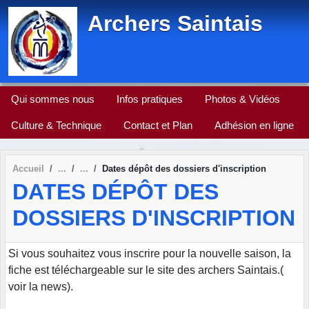
Panneau de gestion des cookies
Archers Saintais
Qui sommes nous
Infos pratiques
Photos & Vidéos
Culture & Technique
Contact et Plan
Adhésion en ligne
Accueil
Dates dépôt des dossiers d'inscription
DATES DÉPÔT DES
DOSSIERS D'INSCRIPTION
Si vous souhaitez vous inscrire pour la nouvelle saison, la
fiche est téléchargeable sur le site des archers Saintais.(
voir la news).